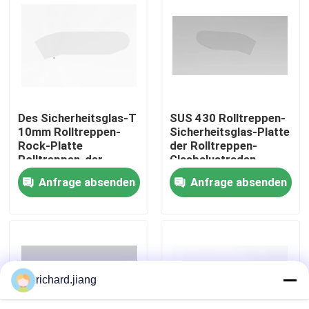
Fabrik-Tour
Qualitätskontrolle
Des Sicherheitsglas-T
SUS 430 Rolltreppen-
Kontaktiere uns
10mm Rolltreppen-
Sicherheitsglas-Platte
Rock-Platte
der Rolltreppen-
Rolltreppen-der
Glasbalustraden-
Nachrichten
Balustraden-SUS304
12mm
Anfrage absenden
Anfrage absenden
Fordern Sie ein Angebot an
Rolltreppen-Modernisierung
richard.jiang
Beweglicher Weg-Rolltreppe