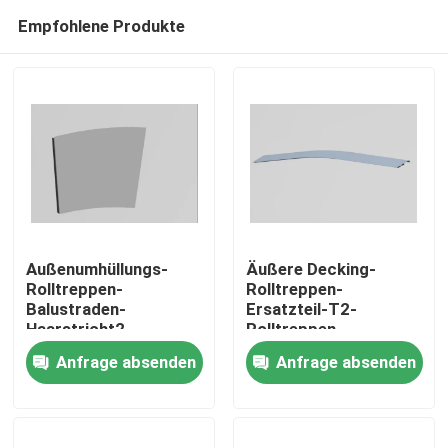
Empfohlene Produkte
Außenumhüllungs-
Äußere Decking-
Rolltreppen-
Rolltreppen-
Balustraden-
Ersatzteil-T2-
Heim
Haarstricht2-
Rolltreppen-
Balustraden-
Glasbalustrade
Anfrage absenden
Anfrage absenden
Innenplatte
SUS304
Produkte
Über uns