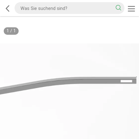
1
/
1