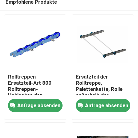
Empfohlene Produkte
Rolltreppen-
Ersatzteil der
Ersatzteil-Art 800
Rolltreppe,
Rolltreppen-
Palettenkette, Rolle
Hohlachse der
außerhalb der
Heim
Neigungs-133,33
Verbindung - Neigung
Anfrage absenden
Anfrage absenden
135,46, Starrachsen
Produkte
Über uns