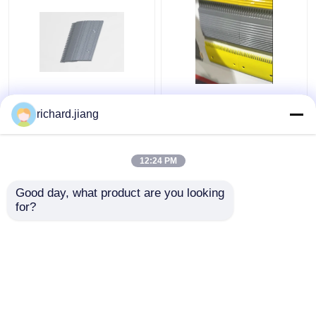
Rolltreppen-
9,068 sterben
Bodenplatte-
Rolltreppen-Kamm-
richard.jiang
Rolltreppen-Ersatzteil
Platten-Endbehandlung
der Neigungs-8,466
Pwder Coaded
ohne das Pulver
Alumimium geworfener
12:24 PM
Bestpreis
Bestpreis
beschichtet
Kamm
Good day, what product are you looking 
for?
Kontakt
Kontakt
Sehen Sie mehr an