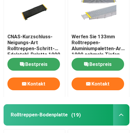
CNAS-Kurzschluss-
Werfen Sie 133mm
Neigungs-Art
Rolltreppen-
Rolltreppen-Schritt-
Aluminiumpaletten-Art
Edelstahl-Palette 1000
1000 schmale Tiefen-
mit Seiteneinsatz 2
Rolltreppen-Ersatzteil
Bestpreis
Bestpreis
Kontakt
Kontakt
Rolltreppen-Bodenplatte
(19)