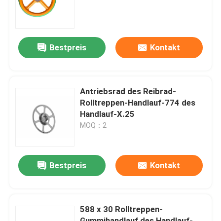
Fabrik-Tour
Bestpreis
Kontakt
Qualitätskontrolle
Kontaktiere uns
Antriebsrad des Reibrad-
Rolltreppen-Handlauf-774 des
Handlauf-X.25
Nachrichten
MOQ：2
Fordern Sie ein Angebot an
Bestpreis
Kontakt
Rolltreppen-Modernisierung
588 x 30 Rolltreppen-
Beweglicher Weg-Rolltreppe
Gummihandlauf des Handlauf-