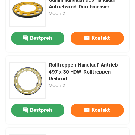
Antriebsrad-Durchmesser-
456mm
MOQ：2
Rolltreppen-Schritt-Kette
Rolltreppen-Schritt
Bestpreis
Kontakt
Rolltreppen-Bodenplatte
Rolltreppen-Handlauf-Antrieb
497 x 30 HDW-Rolltreppen-
Rolltreppen-Handlauf
Reibrad
MOQ：2
Rolltreppen-Motor
Bestpreis
Kontakt
Rolltreppen-Kettenrad
Rolltreppen-Balustrade