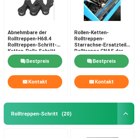
Abnehmbare der
Rollen-Ketten-
Rolltreppen-H68.4
Rolltreppen-
Rolltreppen-Schritt-
Starrachse-Ersatzteil-
Ketten-Rolle Schritt-
Rolltreppe CNAS der
der Ketten-CNAS
Neigungs-67,73
Bestpreis
Bestpreis
Kontakt
Kontakt
Rolltreppen-Schritt
(20)