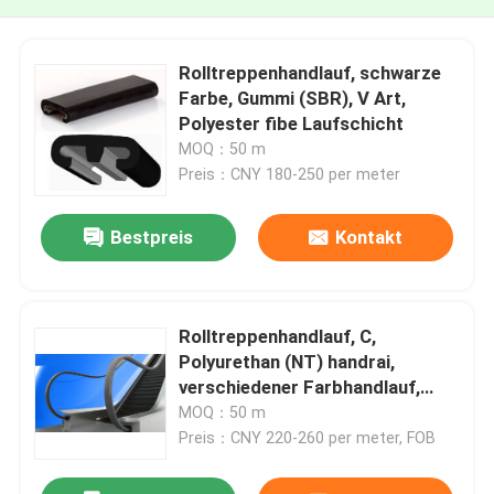
Rolltreppenhandlauf, schwarze
Farbe, Gummi (SBR), V Art,
Polyester fibe Laufschicht
MOQ：50 m
Preis：CNY 180-250 per meter
Bestpreis
Kontakt
Rolltreppenhandlauf, C,
Polyurethan (NT) handrai,
verschiedener Farbhandlauf,
brack/Blaues/Grau für Innen-/im
MOQ：50 m
Freien
Preis：CNY 220-260 per meter, FOB