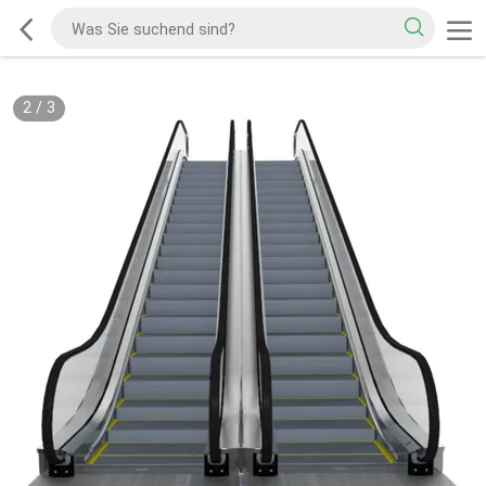
2
/
3