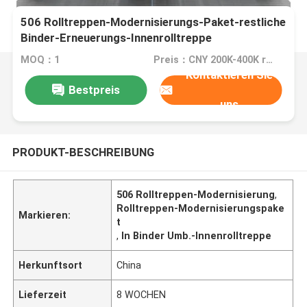
506 Rolltreppen-Modernisierungs-Paket-restliche
Binder-Erneuerungs-Innenrolltreppe
MOQ：1
Preis：CNY 200K-400K rise(3m-6m), FOB
Kontaktieren Sie
Bestpreis
uns
PRODUKT-BESCHREIBUNG
506 Rolltreppen-Modernisierung
,
Rolltreppen-Modernisierungspake
Markieren:
t
,
In Binder Umb.-Innenrolltreppe
Herkunftsort
China
Lieferzeit
8 WOCHEN