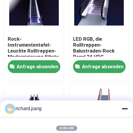
Fabrik-Tour
Qualitätskontrolle
Rock-
LED RGB, die
Instrumententafel-
Rolltreppen-
Leuchte Rolltreppen-
Balustraden-Rock
Kontaktiere uns
Modernisierung führte
Panal 24 VDC-
Instrumententafel-
Stromversorgungs-
Anfrage absenden
Anfrage absenden
Leuchte für Rolltreppe
Rolltreppe beleuchtet
Nachrichten
Fordern Sie ein Angebot an
richard.jiang
Rolltreppen-Modernisierung
6:09 AM
Beweglicher Weg-Rolltreppe